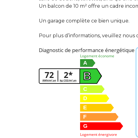
Un balcon de 10 m² offre un cadre incom
Un garage complète ce bien unique.
Pour plus d’informations, veuillez nous 
Diagnostic de performance énergétique
Logement économe
A
72
2*
B
KWh/m².an
kg CO2/m².an
C
D
E
F
G
Logement énergivore