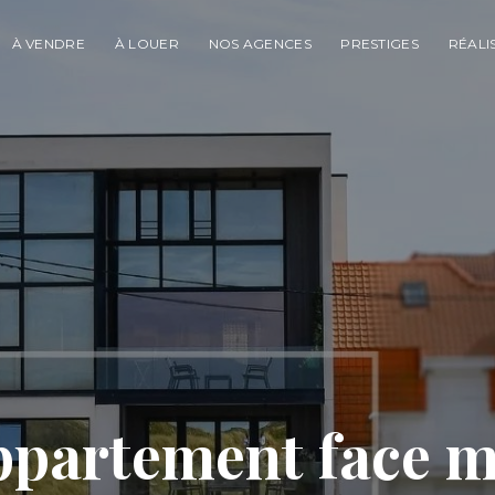
À VENDRE
À LOUER
NOS AGENCES
PRESTIGES
RÉALI
ppartement face m