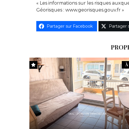
« Les informations sur les risques auxque
Géorisques : www.georisques.gouv.fr »
Partager sur Facebook
Partager 
PROPR
À