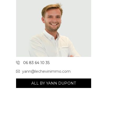
06 83 64 10 35
yann@lechevinimmo.com
ALL BY YANN DUPONT