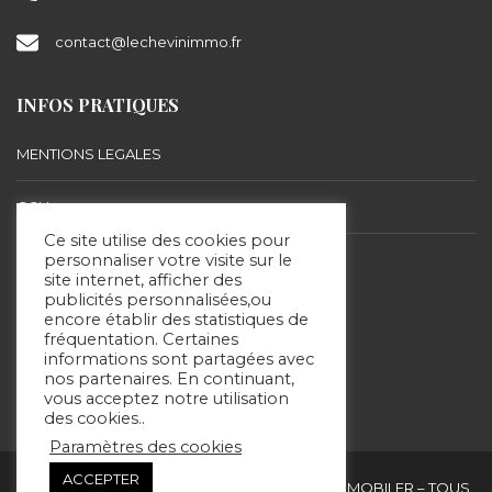
contact@lechevinimmo.fr
INFOS PRATIQUES
MENTIONS LEGALES
CGU
Ce site utilise des cookies pour
BARÈME D’HONORAIRES
personnaliser votre visite sur le
site internet, afficher des
publicités personnalisées,ou
encore établir des statistiques de
SUIVEZ-NOUS
fréquentation. Certaines
informations sont partagées avec
nos partenaires. En continuant,
vous acceptez notre utilisation
des cookies..
Paramètres des cookies
ACCEPTER
Copyright & copies. 2020 © ERIC LECHEVIN IMMOBILER – TOUS