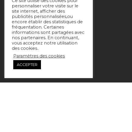
Ce site utilise des cookies pour
personnaliser votre visite sur le
site internet, afficher des
publicités personnalisées,ou
encore établir des statistiques de
fréquentation. Certaines
informations sont partagées avec
nos partenaires. En continuant,
vous acceptez notre utilisation
des cookies..
Paramètres des cookies
ACCEPTER
lechevin_immobilier
L’agence familiale spécialisée dans l’immobilier sur la
Côte d’Opale et l’arrière-Pays. #lechevinimmo
#exclusiveproperties #cotedopale