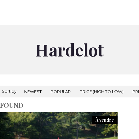
À VENDRE
À LOUER
NOS AGENCES
PRESTIGES
RÉALI
Hardelot
Sort by:
NEWEST
POPULAR
PRICE (HIGH TO LOW)
PR
 FOUND
À vendre