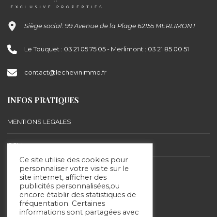
Siège social: 99 Avenue de la Plage 62155 MERLIMONT
Le Touquet : 03 21 05 75 05 - Merlimont : 03 21 85 00 51
contact@lechevinimmo.fr
INFOS PRATIQUES
MENTIONS LEGALES
CGU
Ce site utilise des cookies pour
personnaliser votre visite sur le
BARÈME D’HONORAIRES
site internet, afficher des
publicités personnalisées,ou
encore établir des statistiques de
SUIVEZ-NOUS
fréquentation. Certaines
informations sont partagées avec