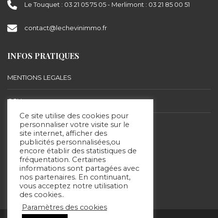
Le Touquet : 03 21 05 75 05 - Merlimont : 03 21 85 00 51
contact@lechevinimmo.fr
INFOS PRATIQUES
MENTIONS LEGALES
CGU
Ce site utilise des cookies pour
personnaliser votre visite sur le
BARÈME D’HONORAIRES
site internet, afficher des
publicités personnalisées,ou
encore établir des statistiques de
SUIVEZ-NOUS
fréquentation. Certaines
informations sont partagées avec
nos partenaires. En continuant,
vous acceptez notre utilisation
des cookies..
Paramètres des cookies