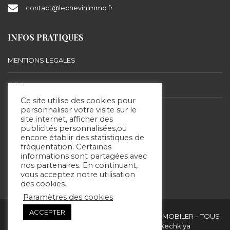
contact@lechevinimmo.fr
INFOS PRATIQUES
MENTIONS LEGALES
CGU
Ce site utilise des cookies pour
BARÈME D’HONORAIRES
personnaliser votre visite sur le
site internet, afficher des
publicités personnalisées,ou
encore établir des statistiques de
SUIVEZ-NOUS
fréquentation. Certaines
informations sont partagées avec
nos partenaires. En continuant,
vous acceptez notre utilisation
des cookies..
Paramètres des cookies
ACCEPTER
Copyright & copies. 2020 © ERIC LECHEVIN IMMOBILER – TOUS
DROITS RÉSERVÉS - Site réalisé par Kechkiya