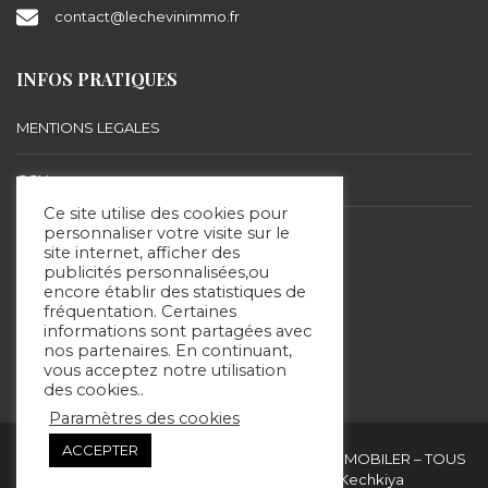
contact@lechevinimmo.fr
INFOS PRATIQUES
MENTIONS LEGALES
CGU
Ce site utilise des cookies pour
BARÈME D’HONORAIRES
personnaliser votre visite sur le
site internet, afficher des
publicités personnalisées,ou
encore établir des statistiques de
SUIVEZ-NOUS
fréquentation. Certaines
informations sont partagées avec
nos partenaires. En continuant,
vous acceptez notre utilisation
des cookies..
Paramètres des cookies
ACCEPTER
Copyright & copies. 2020 © ERIC LECHEVIN IMMOBILER – TOUS
DROITS RÉSERVÉS - Site réalisé par Kechkiya