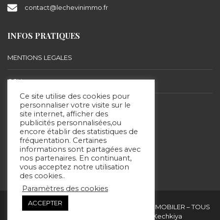
contact@lechevinimmo.fr
INFOS PRATIQUES
MENTIONS LEGALES
CGU
Ce site utilise des cookies pour
BARÈME D’HONORAIRES
personnaliser votre visite sur le
site internet, afficher des
publicités personnalisées,ou
encore établir des statistiques de
SUIVEZ-NOUS
fréquentation. Certaines
informations sont partagées avec
nos partenaires. En continuant,
vous acceptez notre utilisation
des cookies..
Paramètres des cookies
ACCEPTER
Copyright & copies. 2020 © ERIC LECHEVIN IMMOBILER – TOUS
DROITS RÉSERVÉS - Site réalisé par Kechkiya