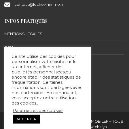
contact@lechevinimmo.fr
INFOS PRATIQUES
MENTIONS LEGALES
CGU
Ce site utilise des cookies pour
BARÈME D’HONORAIRES
personnaliser votre visite sur le
site internet, afficher des
publicités personnalisées,ou
encore établir des statistiques de
SUIVEZ-NOUS
fréquentation. Certaines
informations sont partagées avec
nos partenaires. En continuant,
vous acceptez notre utilisation
des cookies..
Paramètres des cookies
ACCEPTER
Copyright & copies. 2020 © ERIC LECHEVIN IMMOBILER – TOUS
DROITS RÉSERVÉS - Site réalisé par Kechkiya