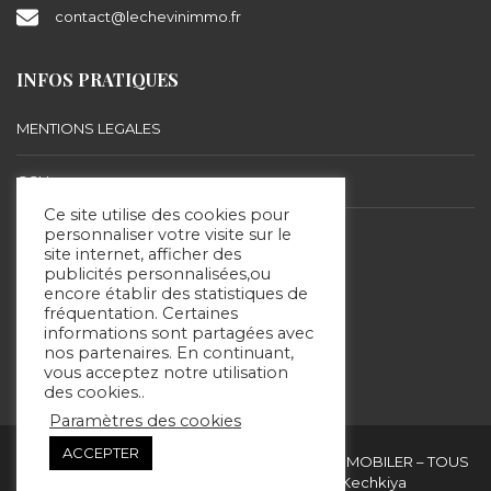
contact@lechevinimmo.fr
INFOS PRATIQUES
MENTIONS LEGALES
CGU
Ce site utilise des cookies pour
BARÈME D’HONORAIRES
personnaliser votre visite sur le
site internet, afficher des
publicités personnalisées,ou
encore établir des statistiques de
SUIVEZ-NOUS
fréquentation. Certaines
informations sont partagées avec
nos partenaires. En continuant,
vous acceptez notre utilisation
des cookies..
Paramètres des cookies
ACCEPTER
Copyright & copies. 2020 © ERIC LECHEVIN IMMOBILER – TOUS
DROITS RÉSERVÉS - Site réalisé par Kechkiya