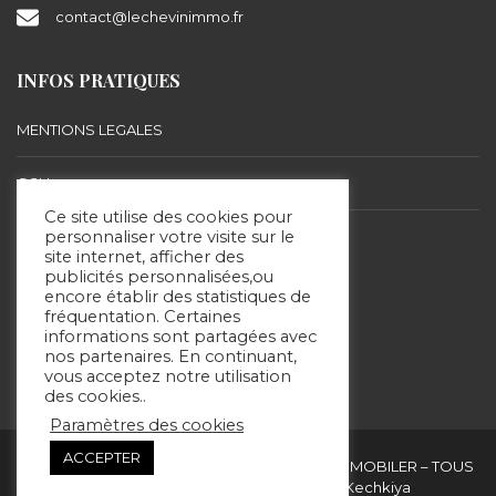
contact@lechevinimmo.fr
INFOS PRATIQUES
MENTIONS LEGALES
CGU
Ce site utilise des cookies pour
BARÈME D’HONORAIRES
personnaliser votre visite sur le
site internet, afficher des
publicités personnalisées,ou
encore établir des statistiques de
SUIVEZ-NOUS
fréquentation. Certaines
informations sont partagées avec
nos partenaires. En continuant,
vous acceptez notre utilisation
des cookies..
Paramètres des cookies
ACCEPTER
Copyright & copies. 2020 © ERIC LECHEVIN IMMOBILER – TOUS
DROITS RÉSERVÉS - Site réalisé par Kechkiya