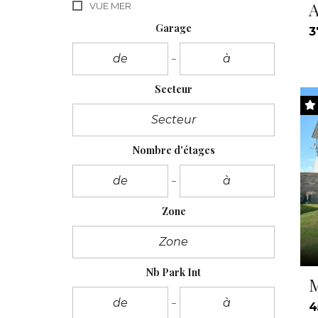
A
VUE MER
Garage
3
Secteur
Nombre d'étages
Zone
Nb Park Int
M
4