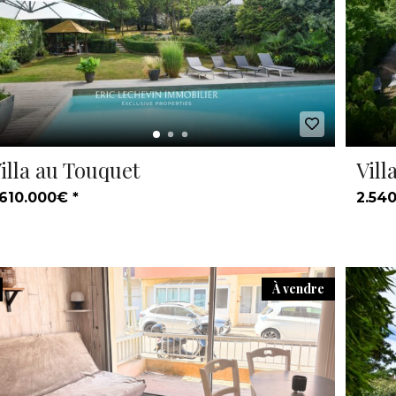
illa au Touquet
Vill
.610.000€ *
2.540
À vendre