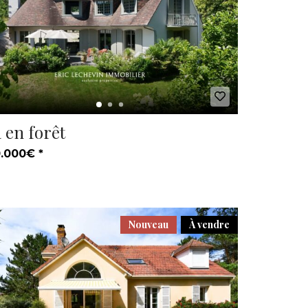
a en forêt
.000€ *
Nouveau
À vendre