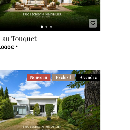
a au Touquet
.000€ *
Nouveau
Exclusif
À vendre