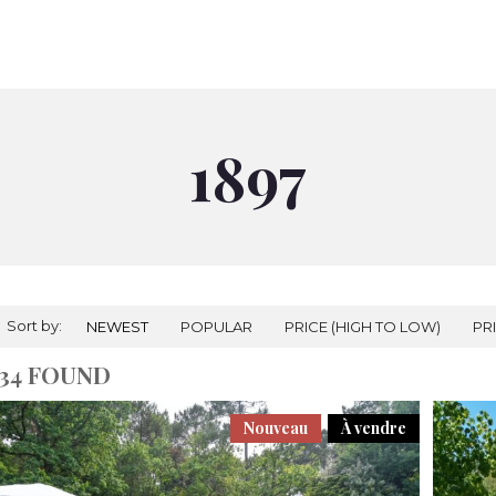
À VENDRE
À LOUER
NOS AGENCES
PRESTIGES
RÉALI
1897
Sort by:
NEWEST
POPULAR
PRICE (HIGH TO LOW)
PR
34 FOUND
Nouveau
À vendre