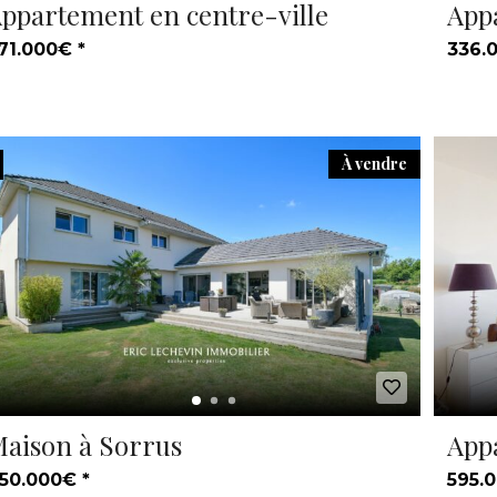
ppartement en centre-ville
App
71.000€ *
336.
À vendre
aison à Sorrus
App
50.000€ *
595.0