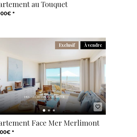
artement au Touquet
000€ *
Exclusif
À vendre
artement Face Mer Merlimont
00€ *