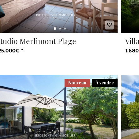
tudio Merlimont Plage
Vill
25.000€ *
1.680
Nouveau
À vendre