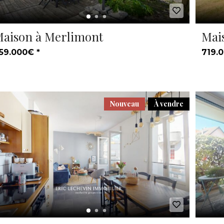
aison à Merlimont
Mai
59.000€ *
719.0
Nouveau
À vendre