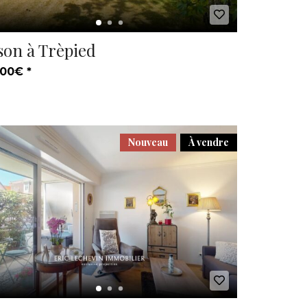
son à Trèpied
00€ *
Nouveau
À vendre