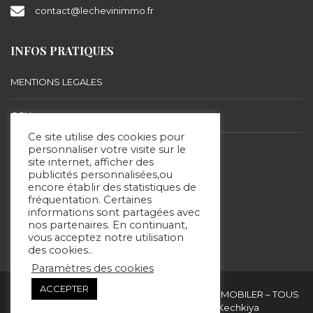
contact@lechevinimmo.fr
INFOS PRATIQUES
MENTIONS LEGALES
CGU
Ce site utilise des cookies pour
BARÈME D’HONORAIRES
personnaliser votre visite sur le
site internet, afficher des
publicités personnalisées,ou
encore établir des statistiques de
SUIVEZ-NOUS
fréquentation. Certaines
informations sont partagées avec
nos partenaires. En continuant,
vous acceptez notre utilisation
des cookies..
Paramètres des cookies
ACCEPTER
Copyright & copies. 2020 © ERIC LECHEVIN IMMOBILER – TOUS
DROITS RÉSERVÉS - Site réalisé par Kechkiya