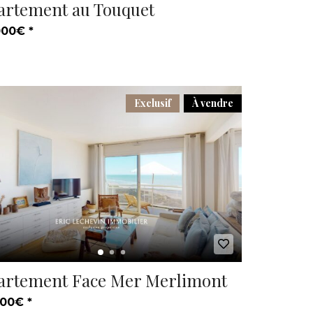
artement au Touquet
000€ *
Exclusif
À vendre
artement Face Mer Merlimont
00€ *