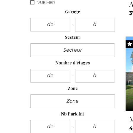
A
VUE MER
Garage
3
Secteur
Nombre d'étages
Zone
Nb Park Int
M
4