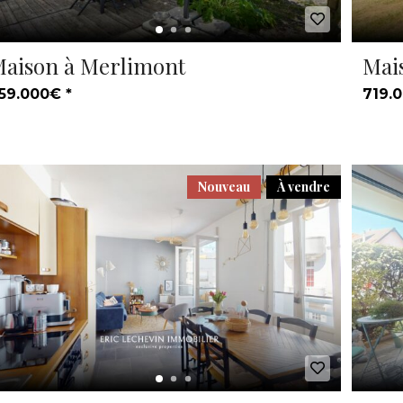
aison à Merlimont
Mai
59.000€ *
719.0
Nouveau
À vendre