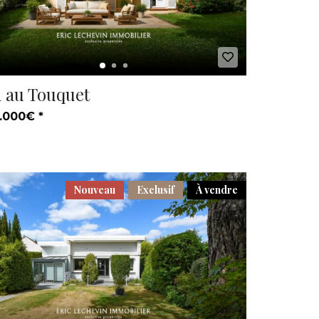
a au Touquet
.000€ *
Nouveau
Exclusif
À vendre