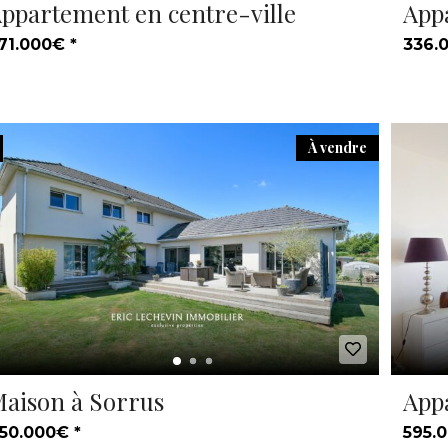
ppartement en centre-ville
App
71.000€ *
336.
À vendre
aison à Sorrus
App
50.000€ *
595.0