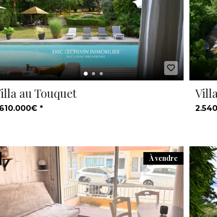
illa au Touquet
Vill
.610.000€ *
2.540
À vendre