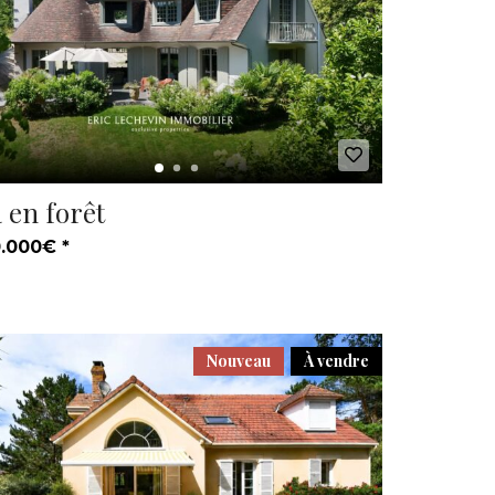
a en forêt
.000€ *
Nouveau
À vendre