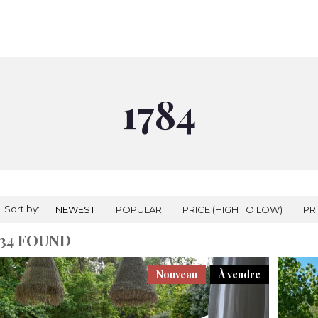
À VENDRE
À LOUER
NOS AGENCES
PRESTIGES
RÉALI
1784
Sort by:
NEWEST
POPULAR
PRICE (HIGH TO LOW)
PR
34 FOUND
Nouveau
À vendre