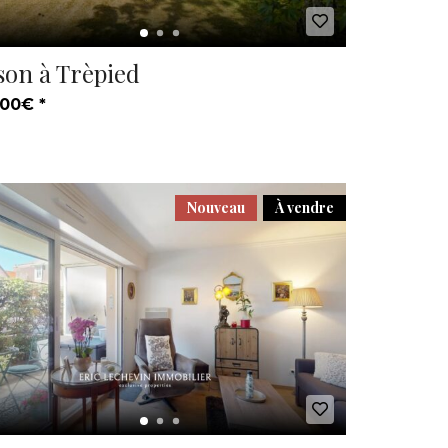
son à Trèpied
00€ *
Nouveau
À vendre