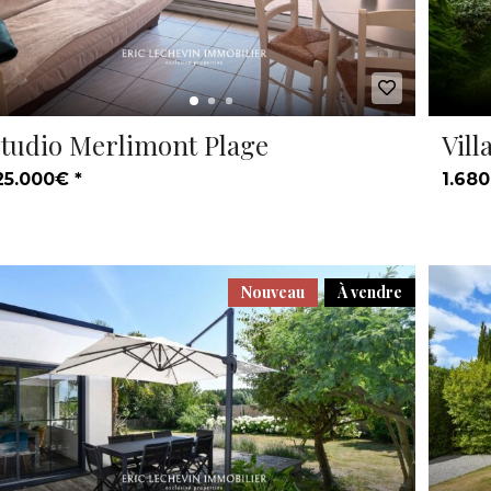
tudio Merlimont Plage
Vill
25.000€ *
1.680
Nouveau
À vendre