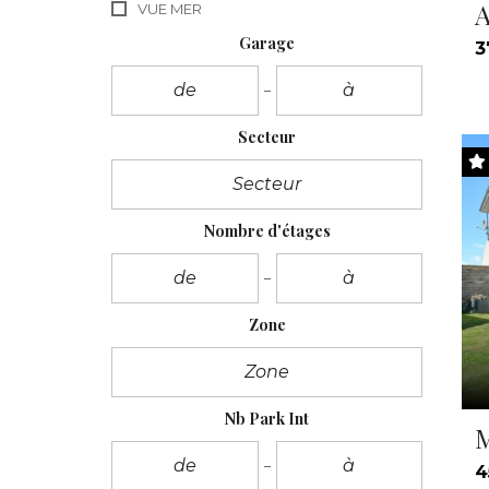
A
VUE MER
Garage
3
Secteur
Nombre d'étages
Zone
Nb Park Int
M
4