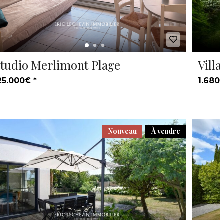
tudio Merlimont Plage
Vill
25.000€ *
1.680
Nouveau
À vendre