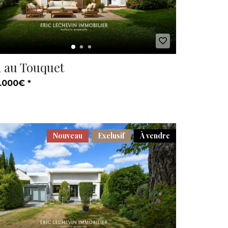
a au Touquet
.000€ *
Nouveau
Exclusif
À vendre