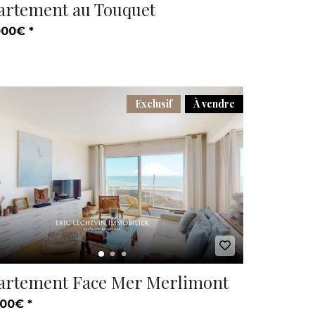
artement au Touquet
000€ *
Exclusif
À vendre
artement Face Mer Merlimont
00€ *