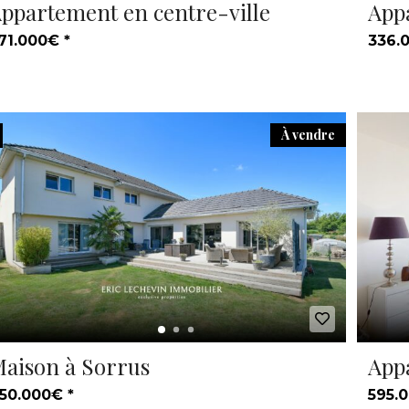
ppartement en centre-ville
App
71.000€ *
336.
À vendre
aison à Sorrus
App
50.000€ *
595.0