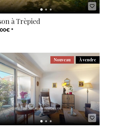
son à Trèpied
00€ *
Nouveau
À vendre