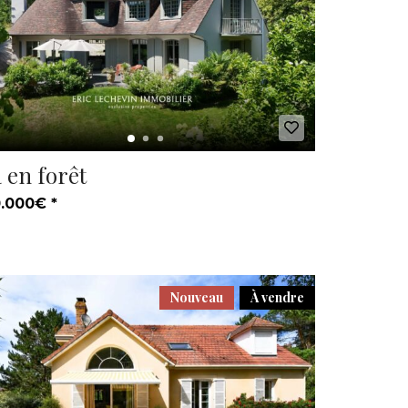
a en forêt
.000€ *
Nouveau
À vendre