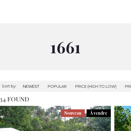
À VENDRE
À LOUER
NOS AGENCES
PRESTIGES
RÉALI
1661
Sort by:
NEWEST
POPULAR
PRICE (HIGH TO LOW)
PR
34 FOUND
Nouveau
À vendre