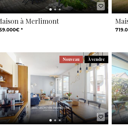
aison à Merlimont
Mai
59.000€ *
719.0
Nouveau
À vendre