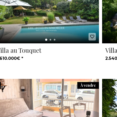
illa au Touquet
Vill
.610.000€ *
2.540
À vendre