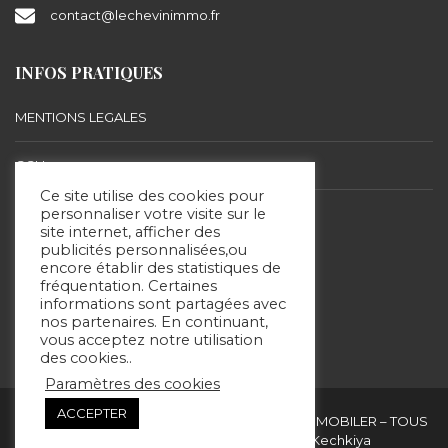
contact@lechevinimmo.fr
INFOS PRATIQUES
MENTIONS LEGALES
CGU
Ce site utilise des cookies pour
BARÈME D’HONORAIRES
personnaliser votre visite sur le
site internet, afficher des
publicités personnalisées,ou
encore établir des statistiques de
SUIVEZ-NOUS
fréquentation. Certaines
informations sont partagées avec
nos partenaires. En continuant,
vous acceptez notre utilisation
des cookies..
Paramètres des cookies
ACCEPTER
Copyright & copies. 2020 © ERIC LECHEVIN IMMOBILER – TOUS
DROITS RÉSERVÉS - Site réalisé par Kechkiya