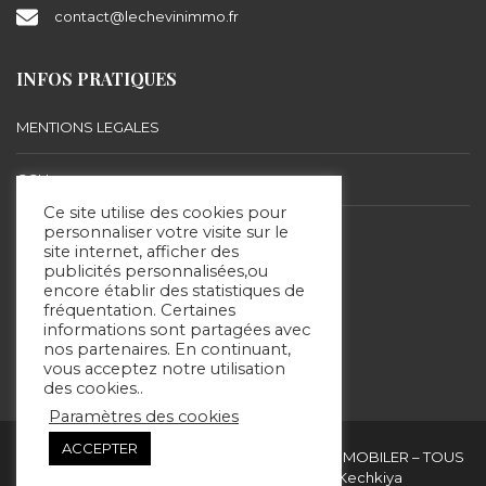
contact@lechevinimmo.fr
INFOS PRATIQUES
MENTIONS LEGALES
CGU
Ce site utilise des cookies pour
BARÈME D’HONORAIRES
personnaliser votre visite sur le
site internet, afficher des
publicités personnalisées,ou
encore établir des statistiques de
SUIVEZ-NOUS
fréquentation. Certaines
informations sont partagées avec
nos partenaires. En continuant,
vous acceptez notre utilisation
des cookies..
Paramètres des cookies
ACCEPTER
Copyright & copies. 2020 © ERIC LECHEVIN IMMOBILER – TOUS
DROITS RÉSERVÉS - Site réalisé par Kechkiya