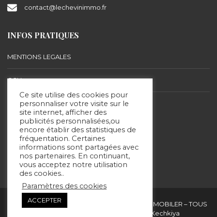
contact@lechevinimmo.fr
INFOS PRATIQUES
MENTIONS LEGALES
CGU
Ce site utilise des cookies pour
BARÈME D’HONORAIRES
personnaliser votre visite sur le
site internet, afficher des
publicités personnalisées,ou
encore établir des statistiques de
SUIVEZ-NOUS
fréquentation. Certaines
informations sont partagées avec
nos partenaires. En continuant,
vous acceptez notre utilisation
des cookies..
Paramètres des cookies
ACCEPTER
Copyright & copies. 2020 © ERIC LECHEVIN IMMOBILER – TOUS
DROITS RÉSERVÉS - Site réalisé par Kechkiya