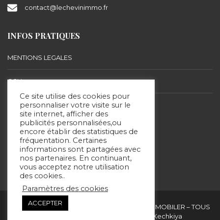
contact@lechevinimmo.fr
INFOS PRATIQUES
MENTIONS LEGALES
CGU
Ce site utilise des cookies pour
BARÈME D’HONORAIRES
personnaliser votre visite sur le
site internet, afficher des
publicités personnalisées,ou
encore établir des statistiques de
SUIVEZ-NOUS
fréquentation. Certaines
informations sont partagées avec
nos partenaires. En continuant,
vous acceptez notre utilisation
des cookies..
Paramètres des cookies
ACCEPTER
Copyright & copies. 2020 © ERIC LECHEVIN IMMOBILER – TOUS
DROITS RÉSERVÉS - Site réalisé par Kechkiya