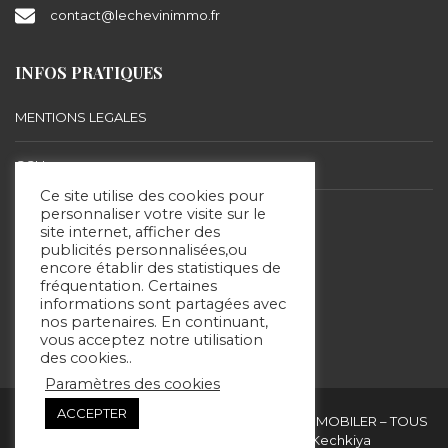
contact@lechevinimmo.fr
INFOS PRATIQUES
MENTIONS LEGALES
CGU
Ce site utilise des cookies pour
BARÈME D’HONORAIRES
personnaliser votre visite sur le
site internet, afficher des
publicités personnalisées,ou
encore établir des statistiques de
SUIVEZ-NOUS
fréquentation. Certaines
informations sont partagées avec
nos partenaires. En continuant,
vous acceptez notre utilisation
des cookies..
Paramètres des cookies
ACCEPTER
Copyright & copies. 2020 © ERIC LECHEVIN IMMOBILER – TOUS
DROITS RÉSERVÉS - Site réalisé par Kechkiya