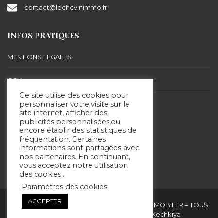
contact@lechevinimmo.fr
INFOS PRATIQUES
MENTIONS LEGALES
CGU
Ce site utilise des cookies pour
BARÈME D’HONORAIRES
personnaliser votre visite sur le
site internet, afficher des
publicités personnalisées,ou
encore établir des statistiques de
SUIVEZ-NOUS
fréquentation. Certaines
informations sont partagées avec
nos partenaires. En continuant,
vous acceptez notre utilisation
des cookies..
Paramètres des cookies
ACCEPTER
Copyright & copies. 2020 © ERIC LECHEVIN IMMOBILER – TOUS
DROITS RÉSERVÉS - Site réalisé par Kechkiya