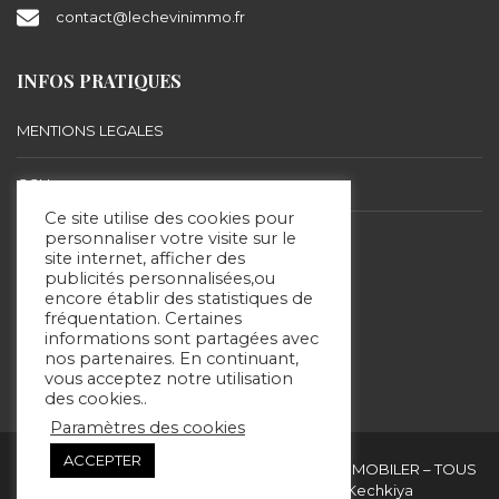
contact@lechevinimmo.fr
INFOS PRATIQUES
MENTIONS LEGALES
CGU
Ce site utilise des cookies pour
BARÈME D’HONORAIRES
personnaliser votre visite sur le
site internet, afficher des
publicités personnalisées,ou
encore établir des statistiques de
SUIVEZ-NOUS
fréquentation. Certaines
informations sont partagées avec
nos partenaires. En continuant,
vous acceptez notre utilisation
des cookies..
Paramètres des cookies
ACCEPTER
Copyright & copies. 2020 © ERIC LECHEVIN IMMOBILER – TOUS
DROITS RÉSERVÉS - Site réalisé par Kechkiya