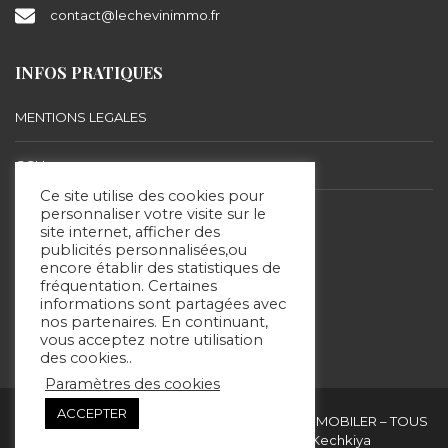
contact@lechevinimmo.fr
INFOS PRATIQUES
MENTIONS LEGALES
CGU
Ce site utilise des cookies pour
BARÈME D’HONORAIRES
personnaliser votre visite sur le
site internet, afficher des
publicités personnalisées,ou
encore établir des statistiques de
SUIVEZ-NOUS
fréquentation. Certaines
informations sont partagées avec
nos partenaires. En continuant,
vous acceptez notre utilisation
des cookies..
Paramètres des cookies
ACCEPTER
Copyright & copies. 2020 © ERIC LECHEVIN IMMOBILER – TOUS
DROITS RÉSERVÉS - Site réalisé par Kechkiya