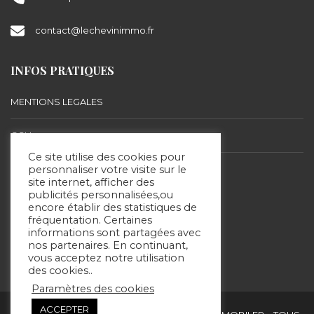
contact@lechevinimmo.fr
INFOS PRATIQUES
MENTIONS LEGALES
CGU
Ce site utilise des cookies pour
BARÈME D’HONORAIRES
personnaliser votre visite sur le
site internet, afficher des
publicités personnalisées,ou
encore établir des statistiques de
SUIVEZ-NOUS
fréquentation. Certaines
informations sont partagées avec
nos partenaires. En continuant,
vous acceptez notre utilisation
des cookies..
Paramètres des cookies
ACCEPTER