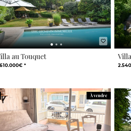
illa au Touquet
Vill
.610.000€ *
2.540
À vendre