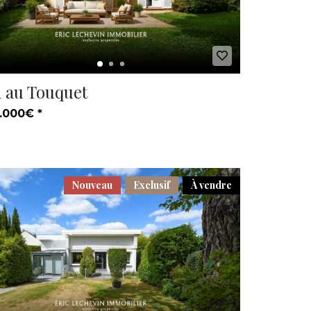
a au Touquet
.000€ *
Nouveau
Exclusif
À vendre