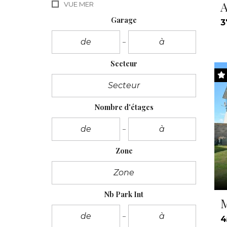
A
VUE MER
Garage
3
Secteur
Nombre d'étages
Zone
Nb Park Int
M
4