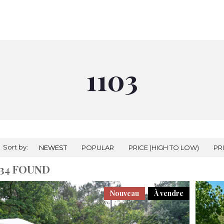
À VENDRE
À LOUER
NOS AGENCES
PRESTIGES
RÉALI
1103
Sort by:
NEWEST
POPULAR
PRICE (HIGH TO LOW)
PR
34 FOUND
Nouveau
À vendre