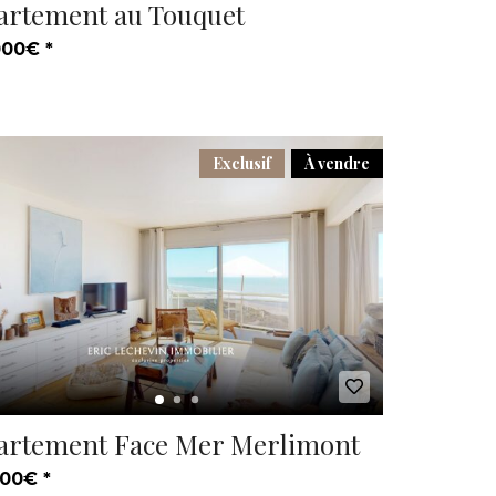
artement au Touquet
000€ *
Exclusif
À vendre
artement Face Mer Merlimont
00€ *