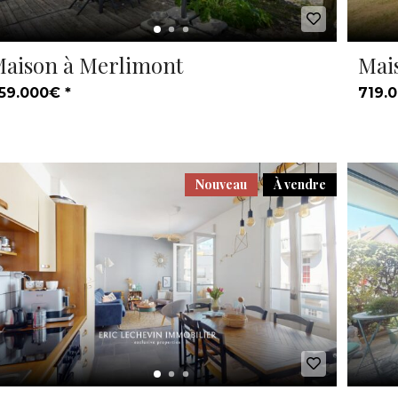
aison à Merlimont
Mai
59.000€ *
719.0
Nouveau
À vendre