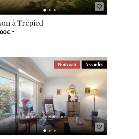
son à Trèpied
00€ *
Nouveau
À vendre