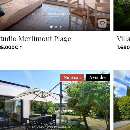
tudio Merlimont Plage
Vill
25.000€ *
1.680
Nouveau
À vendre