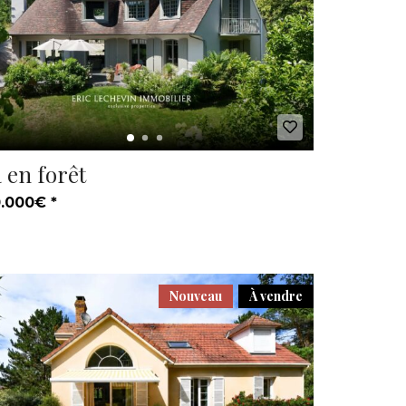
a en forêt
.000€ *
Nouveau
À vendre