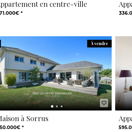
ppartement en centre-ville
App
71.000€ *
336.
À vendre
aison à Sorrus
App
50.000€ *
595.0