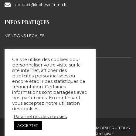
contact@lechevinimmo.fr
INFOS PRATIQUES
MENTIONS LEGALES
CGU
Ce site utilise des cookies pour
BARÈME D’HONORAIRES
personnaliser votre visite sur le
site internet, afficher des
publicités personnalisées,ou
encore établir des statistiques de
SUIVEZ-NOUS
fréquentation. Certaines
informations sont partagées avec
nos partenaires. En continuant,
vous acceptez notre utilisation
des cookies..
Paramètres des cookies
ACCEPTER
Copyright & copies. 2020 © ERIC LECHEVIN IMMOBILER – TOUS
DROITS RÉSERVÉS - Site réalisé par Kechkiya