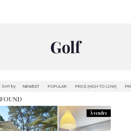
À VENDRE
À LOUER
NOS AGENCES
PRESTIGES
RÉALI
Golf
Sort by:
NEWEST
POPULAR
PRICE (HIGH TO LOW)
PR
 FOUND
À vendre