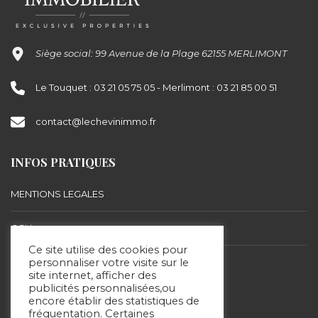
Siège social: 99 Avenue de la Plage 62155 MERLIMONT
Le Touquet : 03 21 05 75 05 - Merlimont : 03 21 85 00 51
contact@lechevinimmo.fr
INFOS PRATIQUES
MENTIONS LEGALES
CGU
Ce site utilise des cookies pour
BARÈME D’HONORAIRES
personnaliser votre visite sur le
site internet, afficher des
publicités personnalisées,ou
encore établir des statistiques de
SUIVEZ-NOUS
fréquentation. Certaines