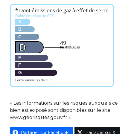
* Dont émissions de gaz à effet de serre
Faible émission de GES
A
B
C
49
D
KgéqCO2 / m².an
E
F
G
Forte émission de GES
« Les informations sur les risques auxquels ce
bien est exposé sont disponibles sur le site :
www.géorisques.gouv.fr »
Partager sur Facebook
Partager sur X