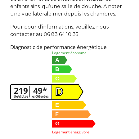
enfants ainsi qu’une salle de douche. A noter
une vue latérale mer depuis les chambres.
Pour pour d’informations, veuillez nous
contacter au 06 83 64 10 35.
Diagnostic de performance énergétique
Logement économe
A
B
C
219
49*
D
KWh/m².an
kg CO2/m².an
E
F
G
Logement énergivore