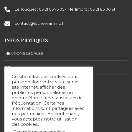
Le Touquet : 03 21 05 75 05 - Merlimont : 03 21 85 00 51
contact@lechevinimmo.fr
INFOS PRATIQUES
MENTIONS LEGALES
CGU
Ce site utilise des cookies pour
personnaliser votre visite sur le
BARÈME D’HONORAIRES
site internet, afficher des
publicités personnalisées,ou
encore établir des statistiques de
SUIVEZ-NOUS
fréquentation. Certaines
informations sont partagées avec
nos partenaires. En continuant,
vous acceptez notre utilisation
des cookies..