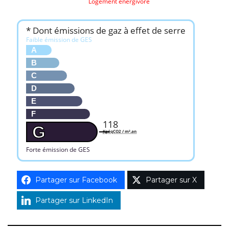
Logement énergivore
* Dont émissions de gaz à effet de serre
Faible émission de GES
A
B
C
D
E
F
118
G
KgéqCO2 / m².an
Forte émission de GES
Partager sur Facebook
Partager sur X
Partager sur LinkedIn