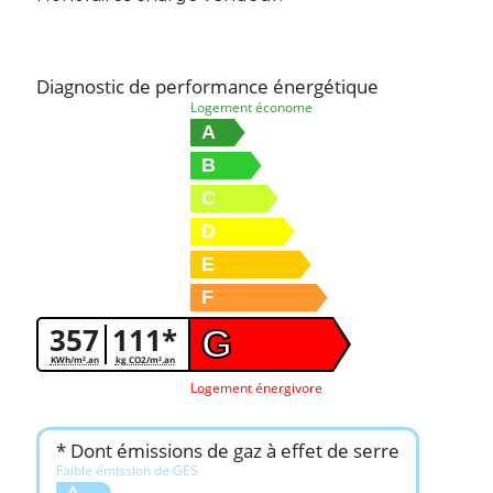
Diagnostic de performance énergétique
Logement économe
A
B
C
D
E
F
357
111*
G
KWh/m².an
kg CO2/m².an
Logement énergivore
* Dont émissions de gaz à effet de serre
Faible émission de GES
A