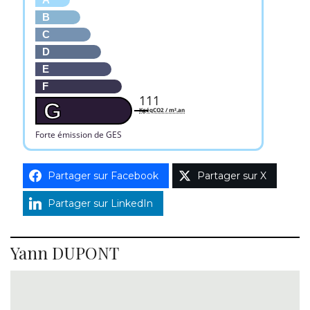
B
C
D
E
F
111
G
KgéqCO2 / m².an
Forte émission de GES
Partager sur Facebook
Partager sur X
Partager sur LinkedIn
Yann DUPONT