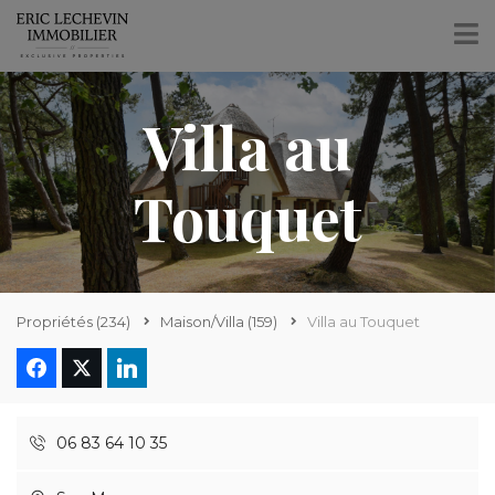
Villa au
Touquet
Propriétés
(234)
Maison/Villa
(159)
Villa au Touquet
06 83 64 10 35