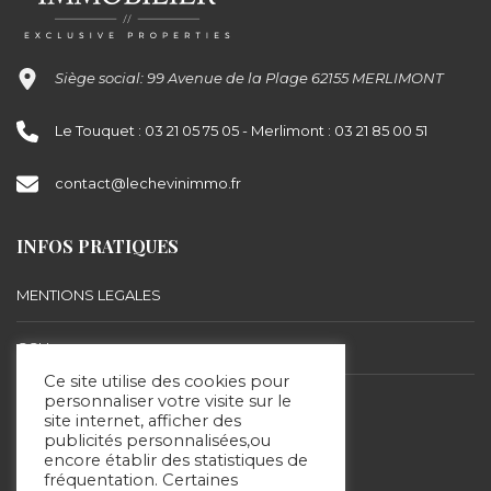
Siège social: 99 Avenue de la Plage 62155 MERLIMONT
Le Touquet : 03 21 05 75 05 - Merlimont : 03 21 85 00 51
contact@lechevinimmo.fr
INFOS PRATIQUES
MENTIONS LEGALES
CGU
Ce site utilise des cookies pour
BARÈME D’HONORAIRES
personnaliser votre visite sur le
site internet, afficher des
publicités personnalisées,ou
encore établir des statistiques de
SUIVEZ-NOUS
fréquentation. Certaines