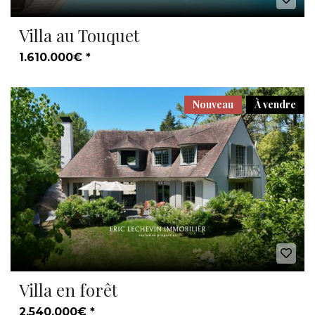
Villa au Touquet
1.610.000€ *
Nouveau
À vendre
Villa en forêt
2.540.000€ *