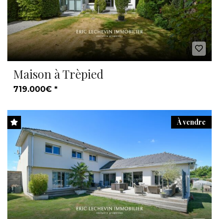
Maison à Trèpied
719.000€ *
À vendre