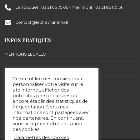
Le Touquet : 03 21 05 75 05 - Merlimont : 03 21 85 00 51
contact@lechevinimmo.fr
INFOS PRATIQUES
MENTIONS LEGALES
CGU
Ce site utilise des cookies pour
BARÈME D’HONORAIRES
personnaliser votre visite sur le
site internet, afficher des
publicités personnalisées,ou
encore établir des statistiques de
SUIVEZ-NOUS
fréquentation. Certaines
informations sont partagées avec
nos partenaires. En continuant,
vous acceptez notre utilisation
des cookies..
Paramètres des cookies