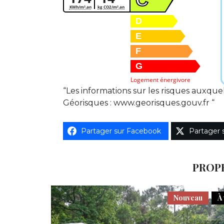
KWh/m².an
kg CO2/m².an
D
E
F
G
Logement énergivore
“Les informations sur les risques auxquel
Géorisques : www.georisques.gouv.fr “
Partager sur Facebook
Partager 
PROPR
Nouveau
À