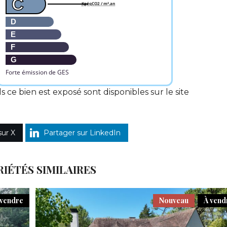
C
KgéqCO2 / m².an
D
E
F
G
Forte émission de GES
s ce bien est exposé sont disponibles sur le site
sur X
Partager sur LinkedIn
IÉTÉS SIMILAIRES
 vendre
Nouveau
À vend