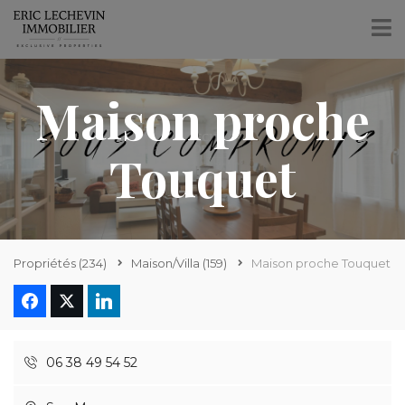
Maison proche
Touquet
Propriétés
(234)
Maison/Villa
(159)
Maison proche Touquet
06 38 49 54 52