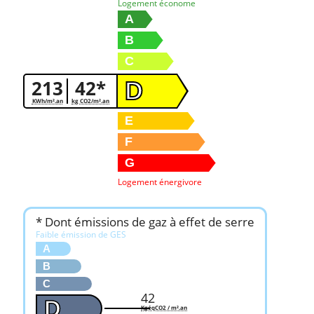
Logement économe
A
B
C
213
42*
D
KWh/m².an
kg CO2/m².an
E
F
G
Logement énergivore
* Dont émissions de gaz à effet de serre
Faible émission de GES
A
B
C
42
D
KgéqCO2 / m².an