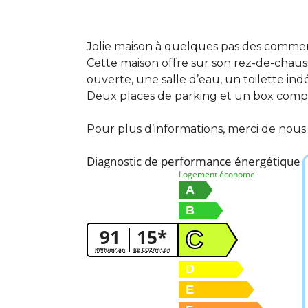
Jolie maison à quelques pas des commer
Cette maison offre sur son rez-de-chaus
ouverte, une salle d’eau, un toilette in
Deux places de parking et un box compl
Pour plus d’informations, merci de nous 
Diagnostic de performance énergétique
Logement économe
A
B
91
15*
C
KWh/m².an
kg CO2/m².an
D
E