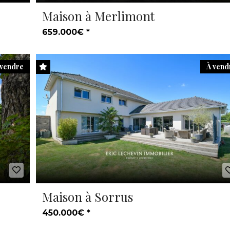
Maison à Merlimont
659.000€ *
 vendre
À vend
Maison à Sorrus
450.000€ *