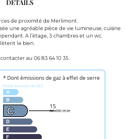
DÉTAILS
ces de proximité de Merlimont.
sée une agréable pièce de vie lumineuse, cuisine
dépendant. A l’étage, 3 chambres et un wc.
ètent le bien.
contacter au 06 83 64 10 35.
* Dont émissions de gaz à effet de serre
Faible émission de GES
A
B
15
C
KgéqCO2 / m².an
D
E
F