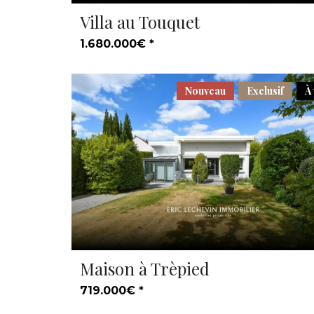
Villa au Touquet
1.680.000€ *
Nouveau
Exclusif
À
Maison à Trèpied
719.000€ *