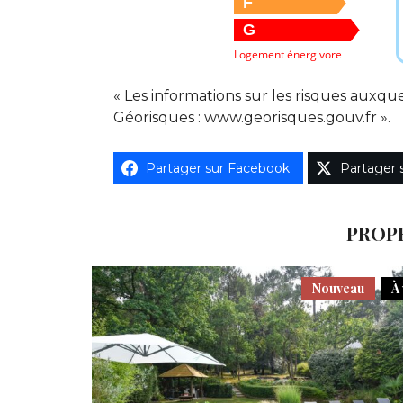
F
G
Logement énergivore
« Les informations sur les risques auxque
Géorisques : www.georisques.gouv.fr ».
Partager sur Facebook
Partager 
PROPR
Nouveau
À