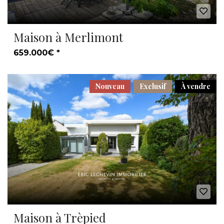
Maison à Merlimont
659.000€ *
Nouveau
Exclusif
À vendre
Maison à Trèpied