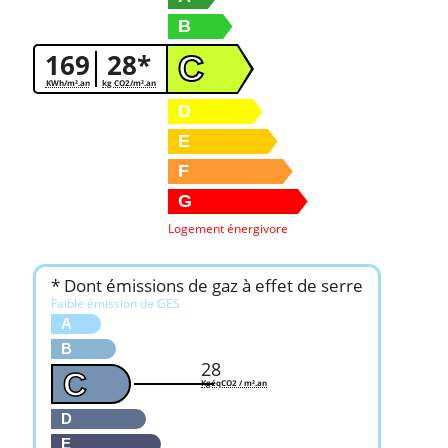
B
169
28*
C
KWh/m².an
kg CO2/m².an
D
E
F
G
Logement énergivore
* Dont émissions de gaz à effet de serre
Faible émission de GES
A
B
28
C
KgéqCO2 / m².an
D
E