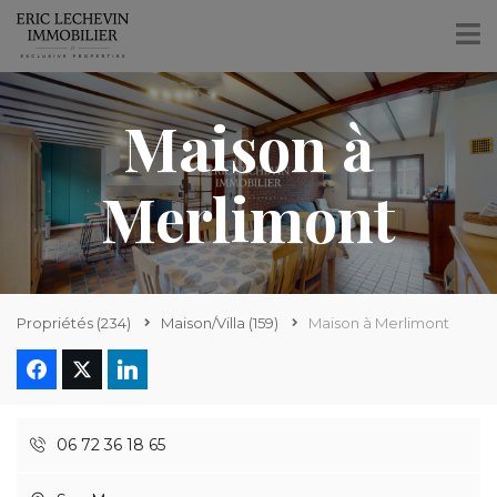
Maison à
Merlimont
Propriétés
(234)
Maison/Villa
(159)
Maison à Merlimont
06 72 36 18 65