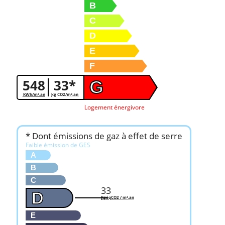
B
C
D
E
F
548
33*
G
KWh/m².an
kg CO2/m².an
Logement énergivore
* Dont émissions de gaz à effet de serre
Faible émission de GES
A
B
C
33
D
KgéqCO2 / m².an
E