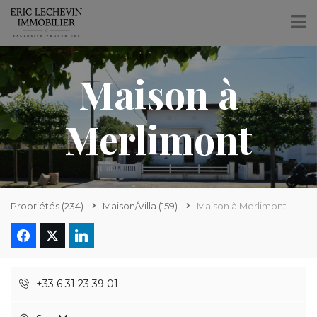
Maison à
Merlimont
Propriétés
(234)
Maison/Villa
(159)
Maison à Merlimont
+33 6 31 23 39 01