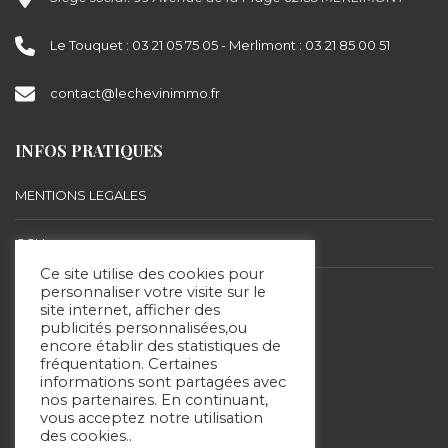
Le Touquet : 03 21 05 75 05 - Merlimont : 03 21 85 00 51
contact@lechevinimmo.fr
INFOS PRATIQUES
MENTIONS LEGALES
CGU
Ce site utilise des cookies pour
BARÈME D’HONORAIRES
personnaliser votre visite sur le
site internet, afficher des
publicités personnalisées,ou
encore établir des statistiques de
SUIVEZ-NOUS
fréquentation. Certaines
informations sont partagées avec
nos partenaires. En continuant,
vous acceptez notre utilisation
des cookies..