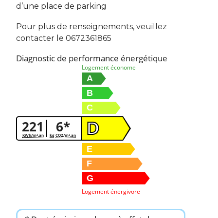
d’une place de parking
Pour plus de renseignements, veuillez
contacter le 0672361865
Diagnostic de performance énergétique
Logement économe
A
B
C
221
6*
D
KWh/m².an
kg CO2/m².an
E
F
G
Logement énergivore