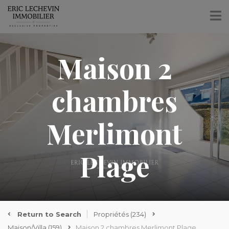
Maison 2
chambres
Merlimont
Plage
Return to Search
Propriétés
(234)
Maison/Villa
(159)
Maison 2 chambres Merlimont Plage