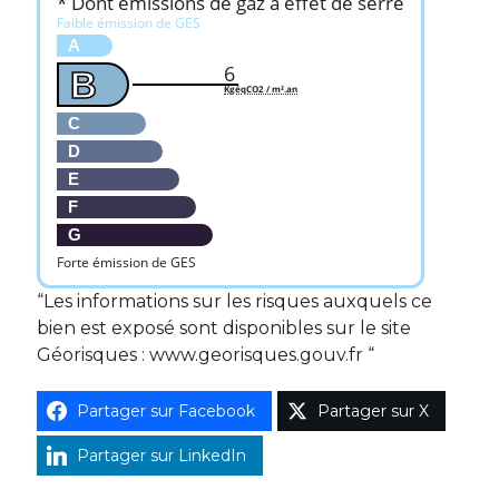
* Dont émissions de gaz à effet de serre
Faible émission de GES
A
6
B
KgéqCO2 / m².an
C
D
E
F
G
Forte émission de GES
“Les informations sur les risques auxquels ce
bien est exposé sont disponibles sur le site
Géorisques : www.georisques.gouv.fr “
Partager sur Facebook
Partager sur X
Partager sur LinkedIn