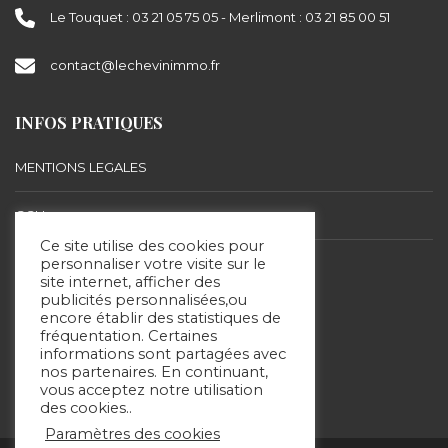
Le Touquet : 03 21 05 75 05 - Merlimont : 03 21 85 00 51
contact@lechevinimmo.fr
INFOS PRATIQUES
MENTIONS LEGALES
CGU
Ce site utilise des cookies pour
BARÈME D’HONORAIRES
personnaliser votre visite sur le
site internet, afficher des
publicités personnalisées,ou
encore établir des statistiques de
SUIVEZ-NOUS
fréquentation. Certaines
informations sont partagées avec
nos partenaires. En continuant,
vous acceptez notre utilisation
des cookies..
Paramètres des cookies