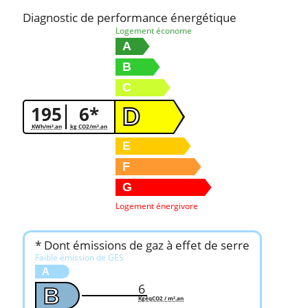
Diagnostic de performance énergétique
Logement économe
A
B
C
195
6*
D
KWh/m².an
kg CO2/m².an
E
F
G
Logement énergivore
* Dont émissions de gaz à effet de serre
Faible émission de GES
A
6
B
KgéqCO2 / m².an