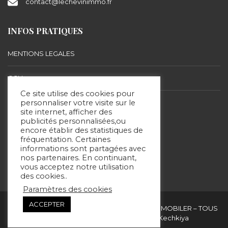
contact@lechevinimmo.fr
INFOS PRATIQUES
MENTIONS LEGALES
CGU
Ce site utilise des cookies pour
BARÈME D’HONORAIRES
personnaliser votre visite sur le
site internet, afficher des
publicités personnalisées,ou
encore établir des statistiques de
SUIVEZ-NOUS
fréquentation. Certaines
informations sont partagées avec
nos partenaires. En continuant,
vous acceptez notre utilisation
des cookies..
Paramètres des cookies
ACCEPTER
Copyright & copies. 2020 © ERIC LECHEVIN IMMOBILER – TOUS
DROITS RÉSERVÉS - Site réalisé par Kechkiya